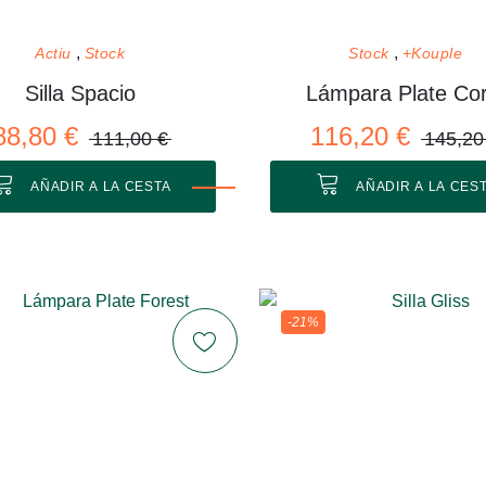
Actiu
Stock
Stock
+Kouple
Silla Spacio
Lámpara Plate Cor
88,80 €
116,20 €
111,00 €
145,20
AÑADIR A LA CESTA
AÑADIR A LA CES
-21%