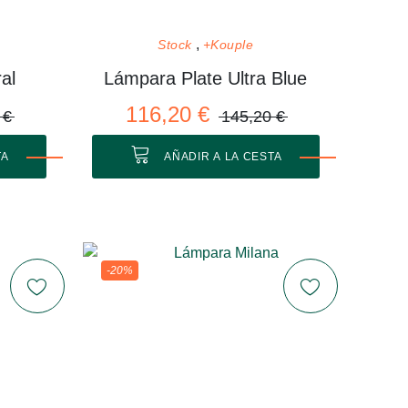
Stock
+Kouple
al
Lámpara Plate Ultra Blue
116,20 €
 €
145,20 €
TA
AÑADIR A LA CESTA
-20%