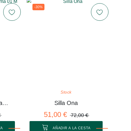
-30%
Stock
Colgador de Pared Rama 01 M
Silla Ona
51,00 €
€
72,00 €
TA
AÑADIR A LA CESTA