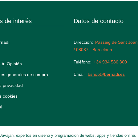
s de interés
Datos de contacto
rnadí
Dirección
Passeig de Sant Joan
/ 08037 - Barcelona
Teléfono
+34 934 586 300
 tu Opinión
Email
bshop@bernadi.es
nes generales de compra
de privacidad
de cookies
al
Javajan, expertos en diseño y programación de webs, apps y tiendas online.