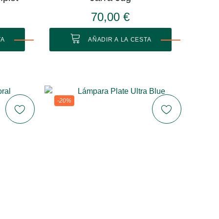
70,00 €
TA
AÑADIR A LA CESTA
-20%