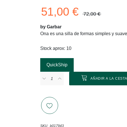
51,00 €
72,00 €
by Garbar
Ona es una silla de formas simples y suaves
Stock aprox: 10
QuickShip
AÑADIR A LA CEST
SKU
b017943