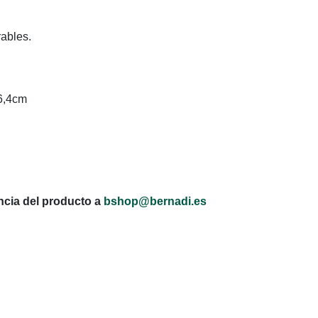
rables.
46,4cm
encia del producto a
bshop@bernadi.es