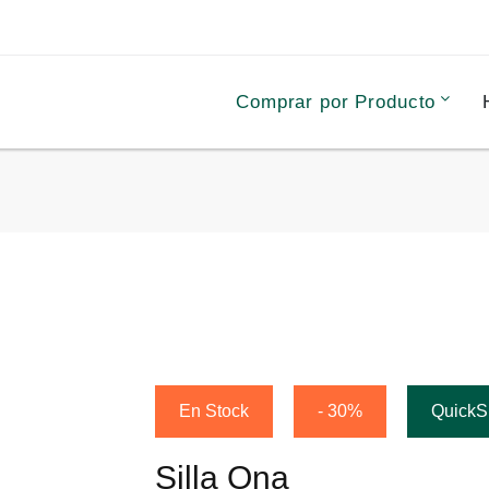
Comprar por Producto
En Stock
- 30%
QuickS
Silla Ona