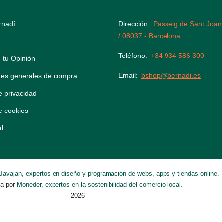
rnadí
Dirección
Passeig de Sant Joan
/ 08037 - Barcelona
Teléfono
+34 934 586 300
 tu Opinión
Email
bshop@bernadi.es
nes generales de compra
de privacidad
de cookies
al
Javajan, expertos en diseño y programación de webs, apps y tiendas online.
da por
Moneder, expertos en la sostenibilidad del comercio local.
2026