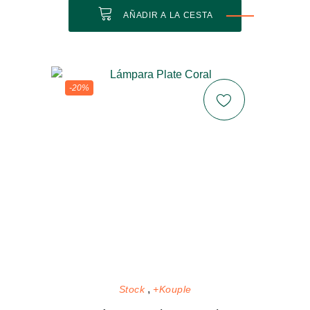
AÑADIR A LA CESTA
-20%
Stock
+Kouple