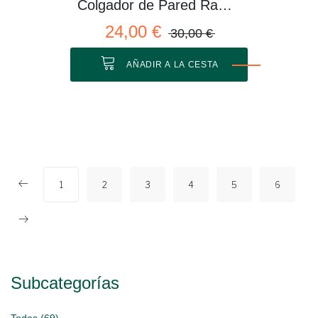
Colgador de Pared Rama 01 M
24,00 €
30,00 €
AÑADIR A LA CESTA
1
2
3
4
5
6
Subcategorías