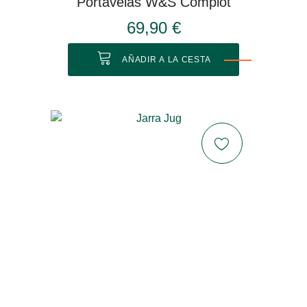
Portavelas W&S Complot
69,90 €
AÑADIR A LA CESTA