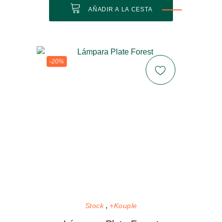
AÑADIR A LA CESTA
-20%
Stock
+Kouple