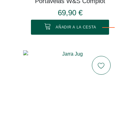
Portavelas W&S Complot
69,90 €
AÑADIR A LA CESTA