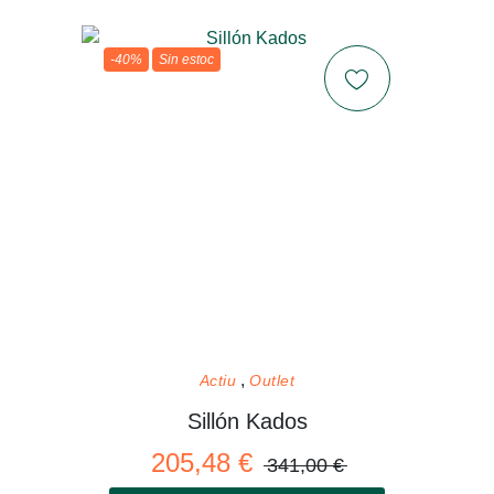
-40%
Sin estoc
Actiu
Outlet
Sillón Kados
205,48 €
341,00 €