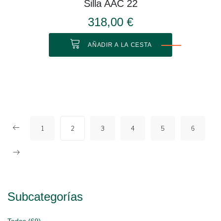
Silla AAC 22
318,00 €
AÑADIR A LA CESTA
1
2
3
4
5
6
Subcategorías