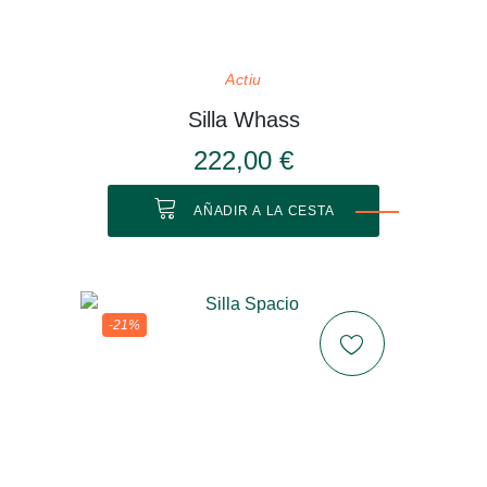
Actiu
Silla Whass
222,00 €
AÑADIR A LA CESTA
-21%