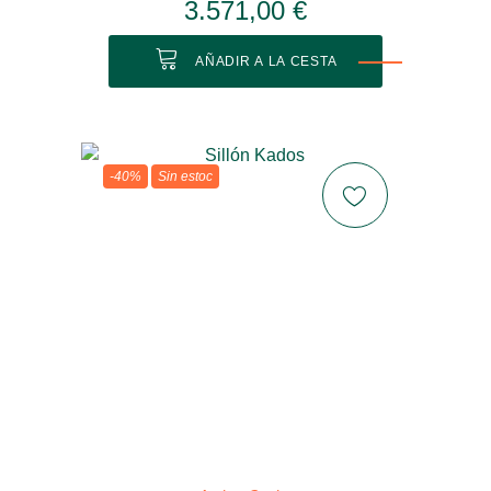
3.571,00 €
AÑADIR A LA CESTA
-40%
Sin estoc