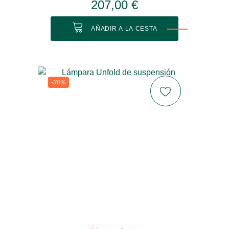
207,00 €
AÑADIR A LA CESTA
-30%