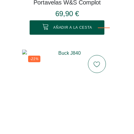
Portavelas W&S Complot
69,90 €
AÑADIR A LA CESTA
-21%