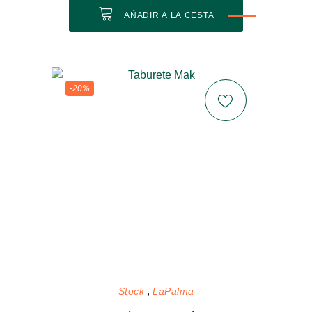
AÑADIR A LA CESTA
-20%
Stock
LaPalma