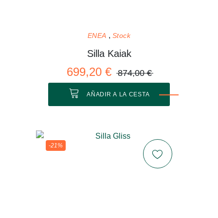
ENEA
Stock
Silla Kaiak
699,20 €
874,00 €
AÑADIR A LA CESTA
-21%