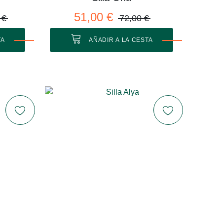
51,00 €
 €
72,00 €
TA
AÑADIR A LA CESTA