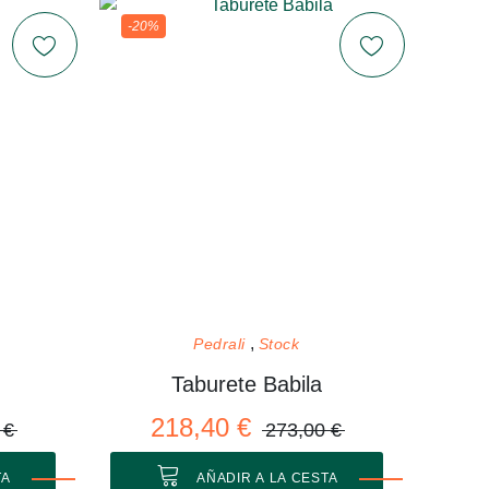
-20%
Pedrali
Stock
Taburete Babila
218,40 €
 €
273,00 €
TA
AÑADIR A LA CESTA