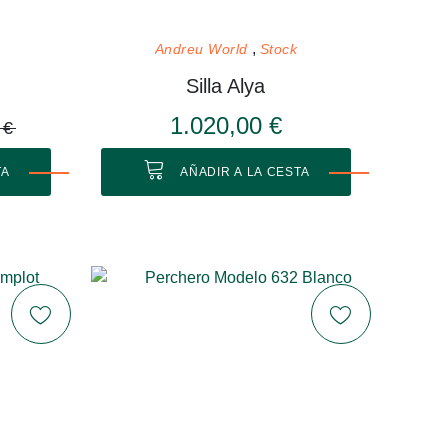
Andreu World
Stock
Silla Alya
1.020,00 €
 €
TA
AÑADIR A LA CESTA