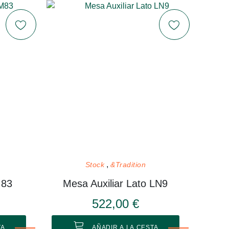
Stock
&Tradition
M83
Mesa Auxiliar Lato LN9
522,00 €
TA
AÑADIR A LA CESTA