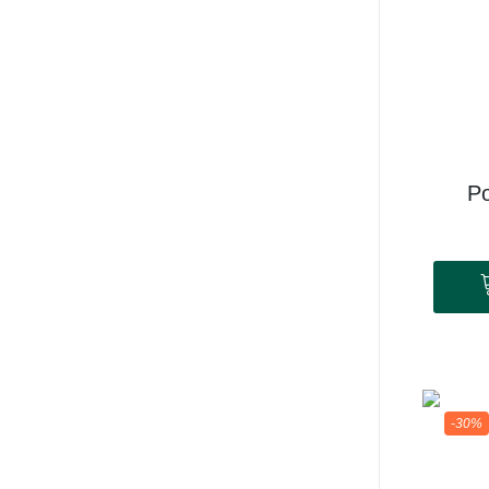
P
-30%