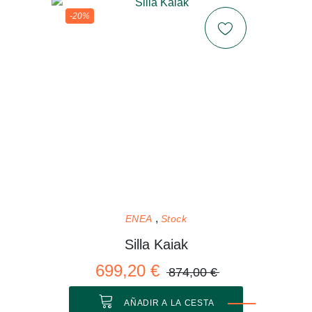
-20%
ENEA
Stock
Silla Kaiak
699,20 €
874,00 €
AÑADIR A LA CESTA