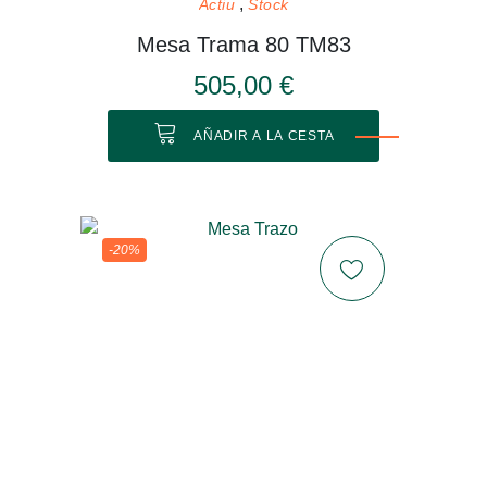
Actiu
Stock
Mesa Trama 80 TM83
505,00 €
AÑADIR A LA CESTA
-20%