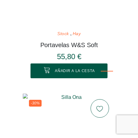
Stock
Hay
Portavelas W&S Soft
55,80 €
AÑADIR A LA CESTA
-30%