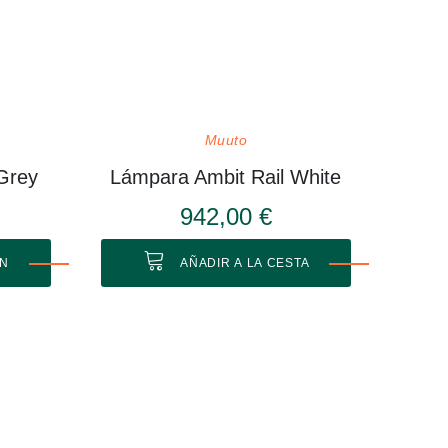
Muuto
Grey
Lámpara Ambit Rail White
942,00 €
ÓN
AÑADIR A LA CESTA