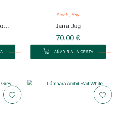
Stock
Hay
Estantería Compile Configuración 3
Jarra Jug
70,00 €
TA
AÑADIR A LA CESTA