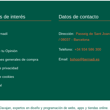
s de interés
Datos de contacto
rnadí
Dirección
Passeig de Sant Joan
/ 08037 - Barcelona
Teléfono
+34 934 586 300
 tu Opinión
Email
bshop@bernadi.es
nes generales de compra
de privacidad
de cookies
al
Javajan, expertos en diseño y programación de webs, apps y tiendas online.