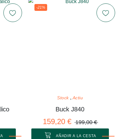
-21%
Stock
Actiu
lico
Buck J840
159,20 €
199,00 €
TA
AÑADIR A LA CESTA