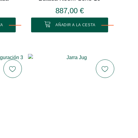
887,00 €
TA
AÑADIR A LA CESTA