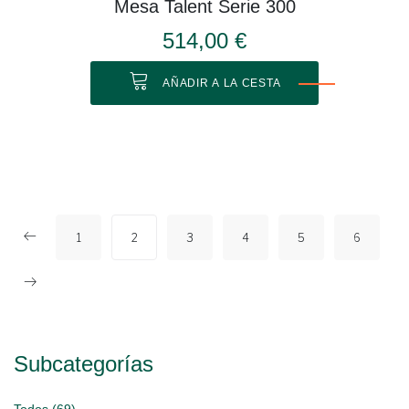
Mesa Talent Serie 300
514,00 €
AÑADIR A LA CESTA
1
2
3
4
5
6
Subcategorías