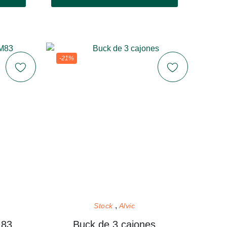
-21%
Stock
Alvic
M83
Buck de 3 cajones