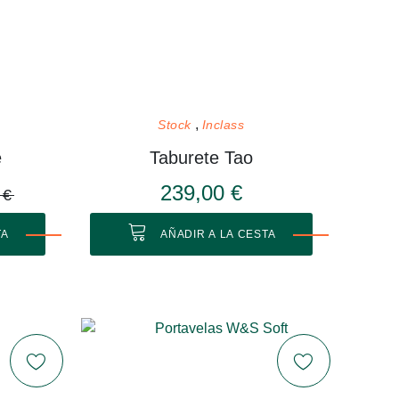
Stock
Inclass
é
Taburete Tao
239,00 €
 €
TA
AÑADIR A LA CESTA