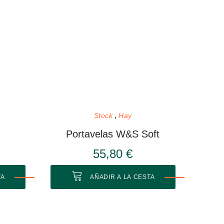
Stock
Hay
Portavelas W&S Soft
55,80 €
TA
AÑADIR A LA CESTA