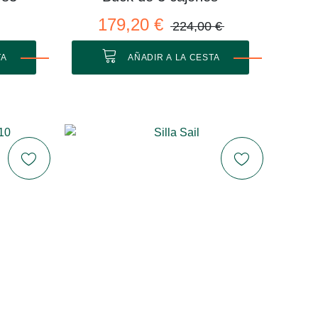
179,20 €
224,00 €
TA
AÑADIR A LA CESTA