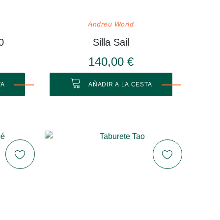
Andreu World
0
Silla Sail
140,00 €
TA
AÑADIR A LA CESTA