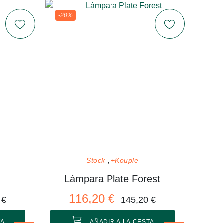
-20%
Stock
+Kouple
Lámpara Plate Forest
116,20 €
 €
145,20 €
TA
AÑADIR A LA CESTA