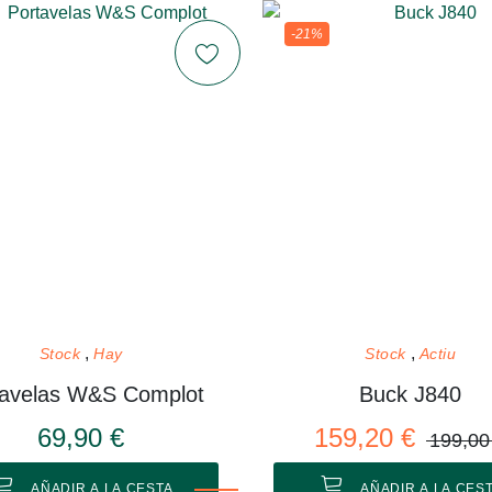
-21%
Stock
Hay
Stock
Actiu
tavelas W&S Complot
Buck J840
69,90 €
159,20 €
199,00
AÑADIR A LA CESTA
AÑADIR A LA CES