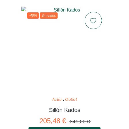
-40%
Sin estoc
Actiu
Outlet
Sillón Kados
205,48 €
341,00 €