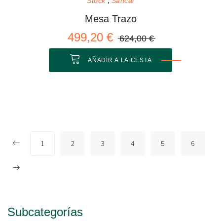
Stock
Sancal
Mesa Trazo
499,20 €
624,00 €
AÑADIR A LA CESTA
1
2
3
4
5
6
Subcategorías