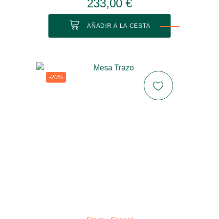
233,00 €
AÑADIR A LA CESTA
-20%