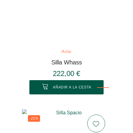
Actiu
Silla Whass
222,00 €
AÑADIR A LA CESTA
-21%