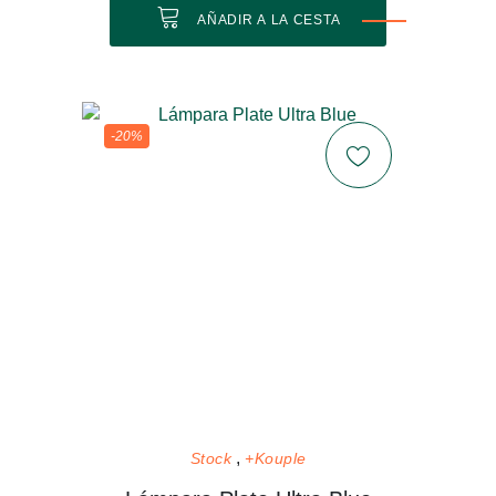
AÑADIR A LA CESTA
-20%
Stock
+Kouple