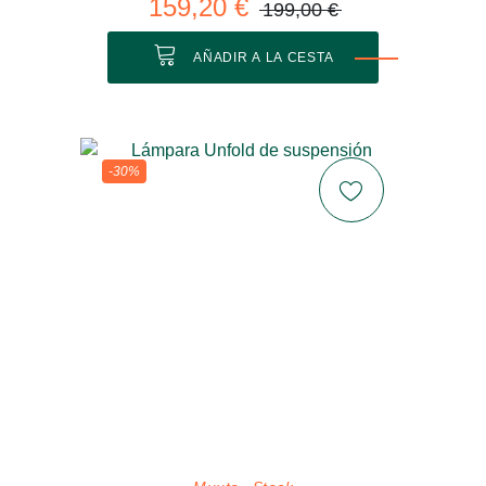
159,20 €
199,00 €
AÑADIR A LA CESTA
-30%