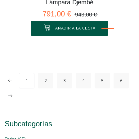
Lámpara Djembé
791,00 €
943,00 €
AÑADIR A LA CESTA
1
2
3
4
5
6
Subcategorías