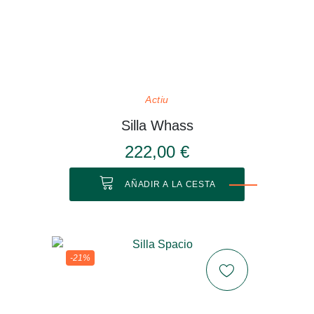
Actiu
Silla Whass
222,00 €
AÑADIR A LA CESTA
-21%