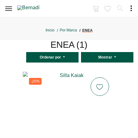
Inicio
Por Marca
ENEA
ENEA (1)
Ordenar por
Mostrar
-20%