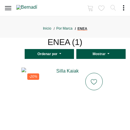
Inicio
Por Marca
ENEA
ENEA (1)
Ordenar por
Mostrar
-20%