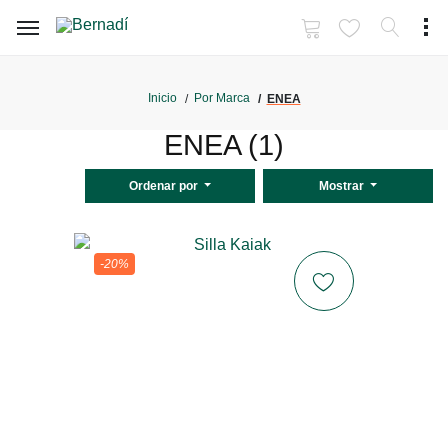
Inicio
Por Marca
ENEA
ENEA (1)
Ordenar por
Mostrar
-20%