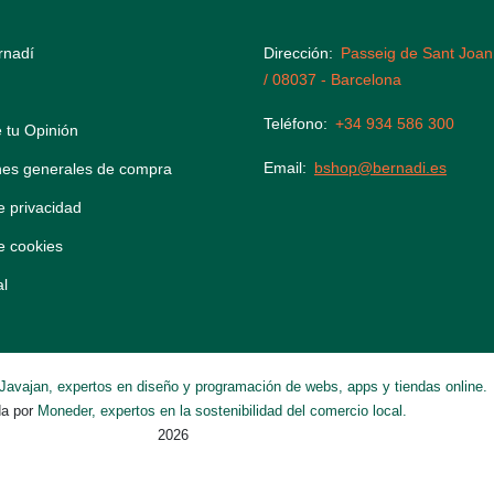
rnadí
Dirección
Passeig de Sant Joan
/ 08037 - Barcelona
Teléfono
+34 934 586 300
 tu Opinión
Email
bshop@bernadi.es
nes generales de compra
de privacidad
de cookies
al
Javajan, expertos en diseño y programación de webs, apps y tiendas online.
da por
Moneder, expertos en la sostenibilidad del comercio local.
2026