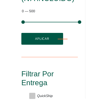
0
—
500
APLICAR
Filtrar Por
Entrega
QuickShip