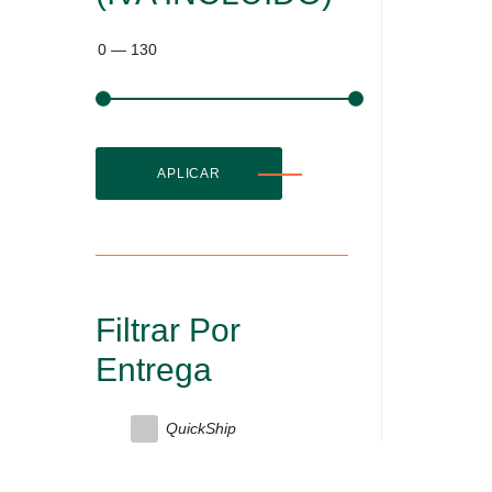
0
—
130
APLICAR
Filtrar Por
Entrega
QuickShip