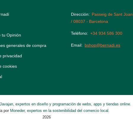
rnadí
Dirección
Passeig de Sant Joan
/ 08037 - Barcelona
Teléfono
+34 934 586 300
 tu Opinión
Email
bshop@bernadi.es
nes generales de compra
de privacidad
de cookies
al
Javajan, expertos en diseño y programación de webs, apps y tiendas online.
da por
Moneder, expertos en la sostenibilidad del comercio local.
2026