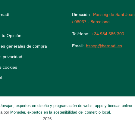
rnadí
Dirección
Passeig de Sant Joan
/ 08037 - Barcelona
Teléfono
+34 934 586 300
 tu Opinión
Email
bshop@bernadi.es
nes generales de compra
de privacidad
de cookies
al
Javajan, expertos en diseño y programación de webs, apps y tiendas online.
da por
Moneder, expertos en la sostenibilidad del comercio local.
2026