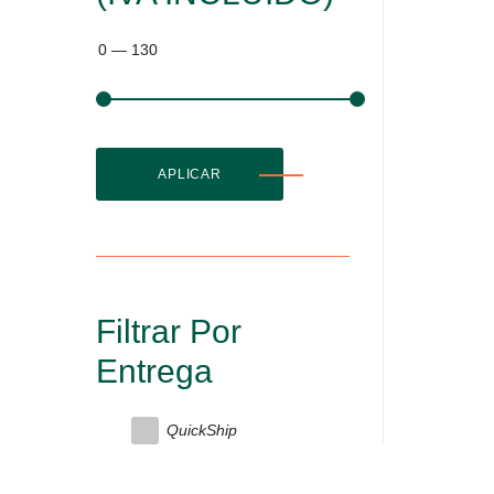
0
—
130
APLICAR
Filtrar Por
Entrega
QuickShip