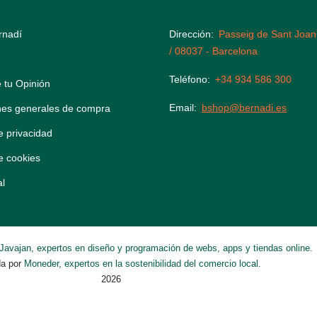
rnadí
Dirección
Passeig de Sant Joan
/ 08037 - Barcelona
Teléfono
+34 934 586 300
 tu Opinión
Email
bshop@bernadi.es
nes generales de compra
de privacidad
de cookies
al
Javajan, expertos en diseño y programación de webs, apps y tiendas online.
da por
Moneder, expertos en la sostenibilidad del comercio local.
2026