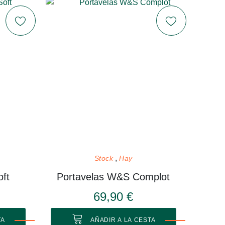
Stock
Hay
ft
Portavelas W&S Complot
69,90 €
TA
AÑADIR A LA CESTA