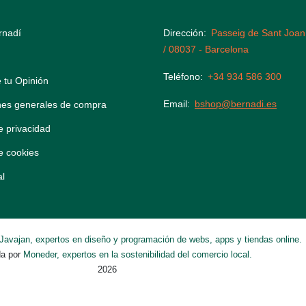
rnadí
Dirección
Passeig de Sant Joan
/ 08037 - Barcelona
Teléfono
+34 934 586 300
 tu Opinión
Email
bshop@bernadi.es
nes generales de compra
de privacidad
de cookies
al
Javajan, expertos en diseño y programación de webs, apps y tiendas online.
da por
Moneder, expertos en la sostenibilidad del comercio local.
2026