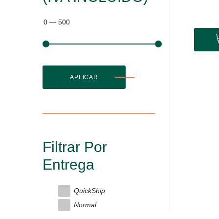
0
—
500
APLICAR
Filtrar Por
Entrega
QuickShip
Normal