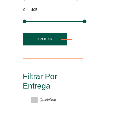
0
—
405
APLICAR
Filtrar Por
Entrega
QuickShip