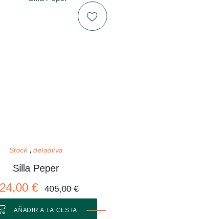
Stock
delaoliva
Silla Peper
24,00 €
405,00 €
AÑADIR A LA CESTA