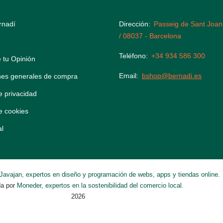
rnadí
Dirección
Passeig de Sant Joan
/ 08037 - Barcelona
Teléfono
+34 934 586 300
 tu Opinión
Email
bshop@bernadi.es
nes generales de compra
de privacidad
de cookies
al
Javajan, expertos en diseño y programación de webs, apps y tiendas online.
da por
Moneder, expertos en la sostenibilidad del comercio local.
2026