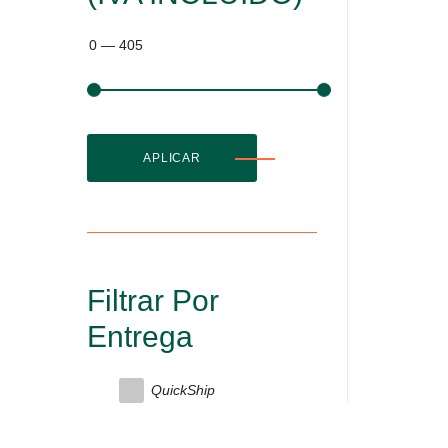
0
—
405
APLICAR
Filtrar Por
Entrega
QuickShip