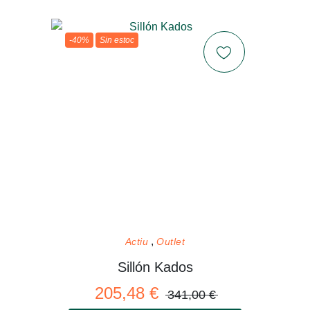
-40%
Sin estoc
Actiu
Outlet
Sillón Kados
205,48 €
341,00 €