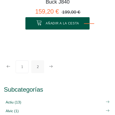
Buck J840
159,20 €
199,00 €
AÑADIR A LA CESTA
1
2
Subcategorías
Actiu (13)
Alvic (1)