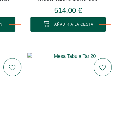
514,00 €
ÓN
AÑADIR A LA CESTA