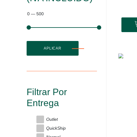
0
—
500
APLICAR
Filtrar Por
Entrega
Outlet
QuickShip