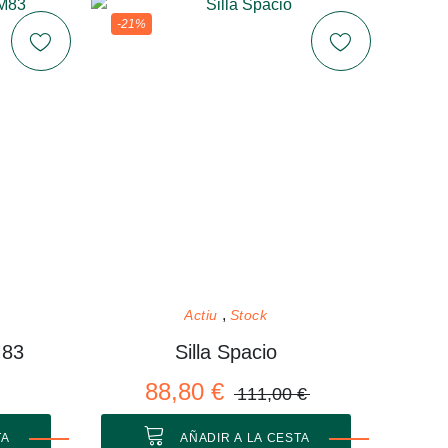
-21%
Actiu
Stock
M83
Silla Spacio
88,80 €
111,00 €
TA
AÑADIR A LA CESTA