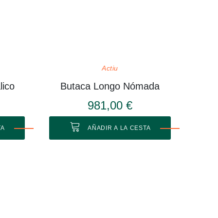
Actiu
lico
Butaca Longo Nómada
981,00 €
TA
AÑADIR A LA CESTA