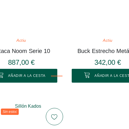
Actiu
Actiu
taca Noom Serie 10
Buck Estrecho Metá
887,00 €
342,00 €
AÑADIR A LA CESTA
AÑADIR A LA CES
Sin estoc