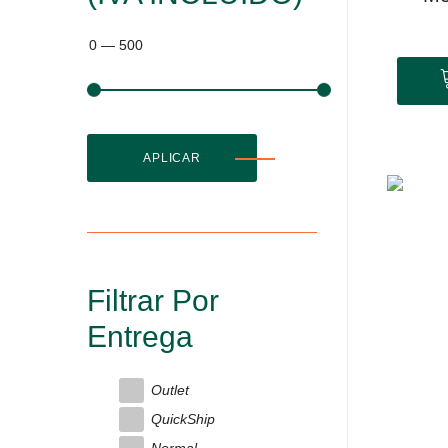
0
—
500
APLICAR
Filtrar Por
Entrega
Outlet
QuickShip