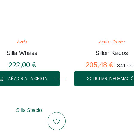
Actiu
Actiu
Outlet
Silla Whass
Sillón Kados
222,00 €
205,48 €
341,00
AÑADIR A LA CESTA
SOLICITAR INFORMACI