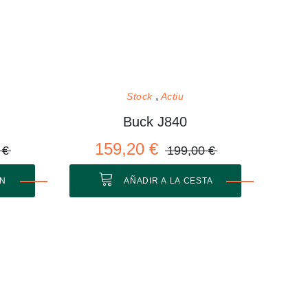
Stock
Actiu
Buck J840
159,20 €
 €
199,00 €
ÓN
AÑADIR A LA CESTA