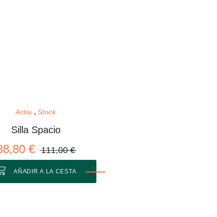
Actiu
Stock
Silla Spacio
88,80 €
111,00 €
AÑADIR A LA CESTA