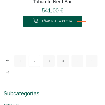
Taburete Nerd Bar
541,00 €
AÑADIR A LA CESTA
1
2
3
4
5
6
Subcategorías