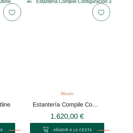
Muuto
line
Estantería Compile Configuración 3
1.620,00 €
TA
AÑADIR A LA CESTA