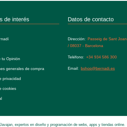
s de interés
Datos de contacto
rnadí
Dirección
Passeig de Sant Joan
/ 08037 - Barcelona
Teléfono
+34 934 586 300
 tu Opinión
Email
bshop@bernadi.es
nes generales de compra
de privacidad
de cookies
al
Javajan, expertos en diseño y programación de webs, apps y tiendas online.