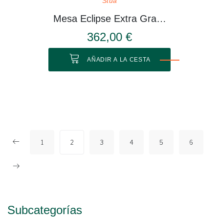
Stua
Mesa Eclipse Extra Grande
362,00 €
AÑADIR A LA CESTA
1
2
3
4
5
6
Subcategorías