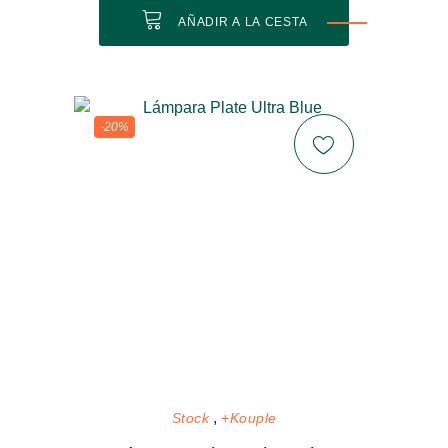
AÑADIR A LA CESTA
-20%
Stock
+Kouple