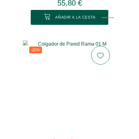
55,80 €
AÑADIR A LA CESTA
-20%