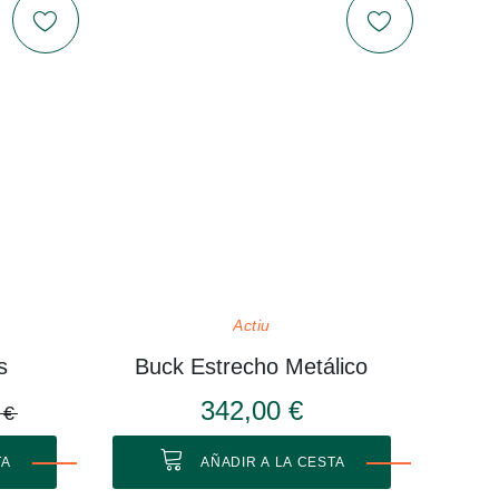
Actiu
s
Buck Estrecho Metálico
342,00 €
 €
TA
AÑADIR A LA CESTA