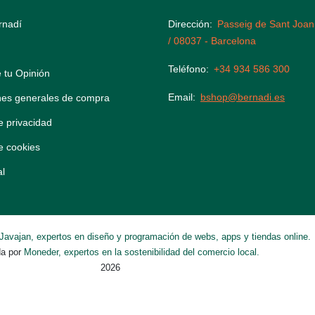
rnadí
Dirección
Passeig de Sant Joan
/ 08037 - Barcelona
Teléfono
+34 934 586 300
 tu Opinión
Email
bshop@bernadi.es
nes generales de compra
de privacidad
de cookies
al
Javajan, expertos en diseño y programación de webs, apps y tiendas online.
da por
Moneder, expertos en la sostenibilidad del comercio local.
2026