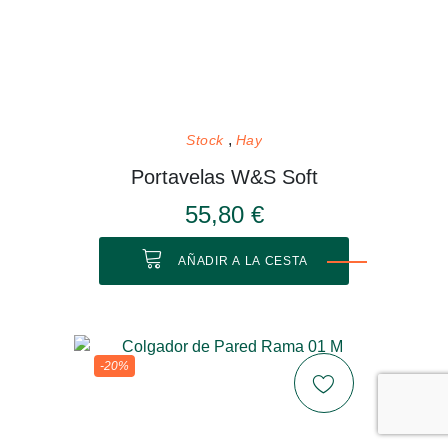
Stock
Hay
Portavelas W&S Soft
55,80 €
AÑADIR A LA CESTA
-20%