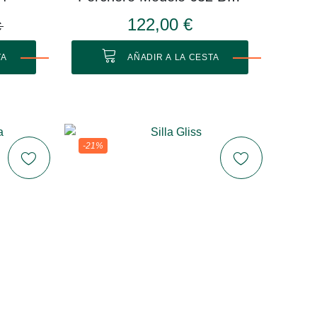
122,00 €
€
TA
AÑADIR A LA CESTA
-21%