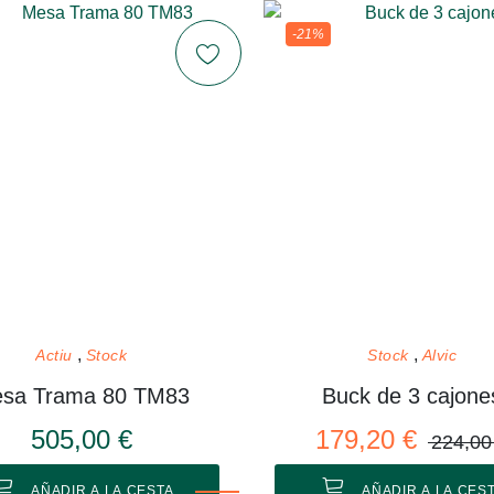
-21%
Actiu
Stock
Stock
Alvic
sa Trama 80 TM83
Buck de 3 cajone
505,00 €
179,20 €
224,00
AÑADIR A LA CESTA
AÑADIR A LA CES