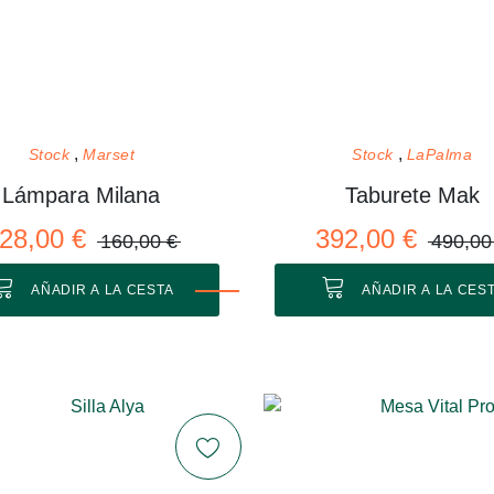
Stock
Marset
Stock
LaPalma
Lámpara Milana
Taburete Mak
28,00 €
392,00 €
160,00 €
490,00
AÑADIR A LA CESTA
AÑADIR A LA CES