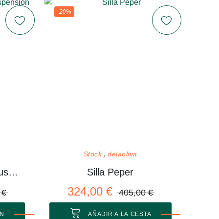
-20%
Stock
delaoliva
Lámpara Unfold de suspensión
Silla Peper
324,00 €
 €
405,00 €
ÓN
AÑADIR A LA CESTA