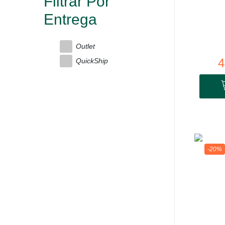
Filtrar Por
Entrega
Outlet
4
QuickShip
-20%