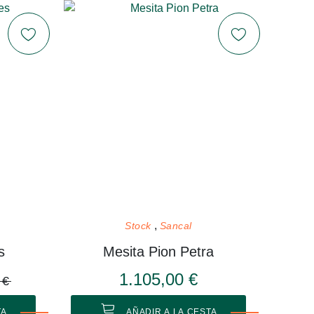
Stock
Sancal
s
Mesita Pion Petra
1.105,00 €
 €
TA
AÑADIR A LA CESTA