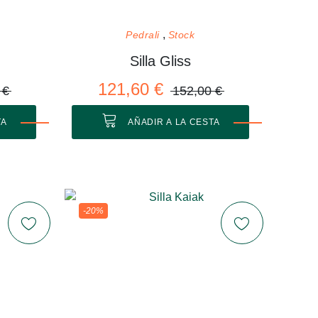
Pedrali
Stock
Silla Gliss
121,60 €
 €
152,00 €
TA
AÑADIR A LA CESTA
-20%