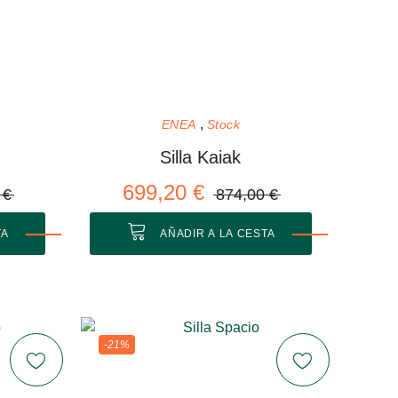
ENEA
Stock
Silla Kaiak
699,20 €
 €
874,00 €
TA
AÑADIR A LA CESTA
-21%