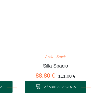
Actiu
Stock
Silla Spacio
88,80 €
111,00 €
TA
AÑADIR A LA CESTA