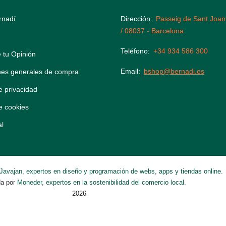
rnadí
Dirección
Passeig de Sant Joan
/ 08037 - Barcelona
Teléfono
+34 934 586 300
 tu Opinión
Email
bshop@bernadi.es
nes generales de compra
de privacidad
de cookies
al
Javajan, expertos en diseño y programación de webs, apps y tiendas online.
da por
Moneder, expertos en la sostenibilidad del comercio local.
2026