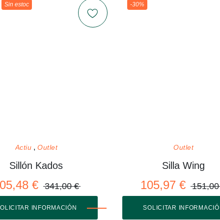
Sin estoc
-30%
Actiu
Outlet
Outlet
Sillón Kados
Silla Wing
05,48 €
105,97 €
341,00 €
151,00
OLICITAR INFORMACIÓN
SOLICITAR INFORMACI