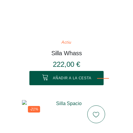
Actiu
Silla Whass
222,00 €
AÑADIR A LA CESTA
-21%