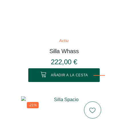
Actiu
Silla Whass
222,00 €
AÑADIR A LA CESTA
-21%