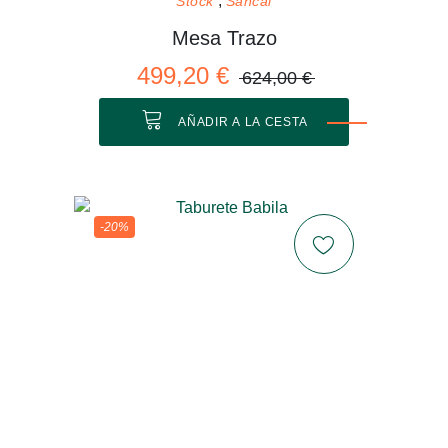
Stock
Sancal
Mesa Trazo
499,20 €
624,00 €
AÑADIR A LA CESTA
-20%