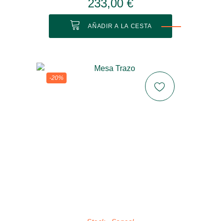
233,00 €
AÑADIR A LA CESTA
-20%