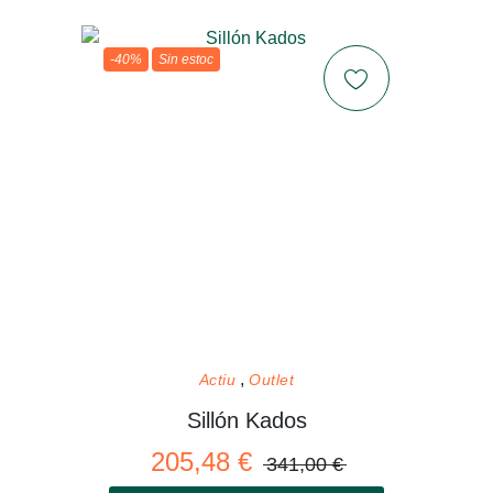
-40%
Sin estoc
Actiu
Outlet
Sillón Kados
205,48 €
341,00 €