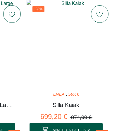
-20%
ENEA
Stock
Mesa Around Coffee Large
Silla Kaiak
699,20 €
874,00 €
TA
AÑADIR A LA CESTA