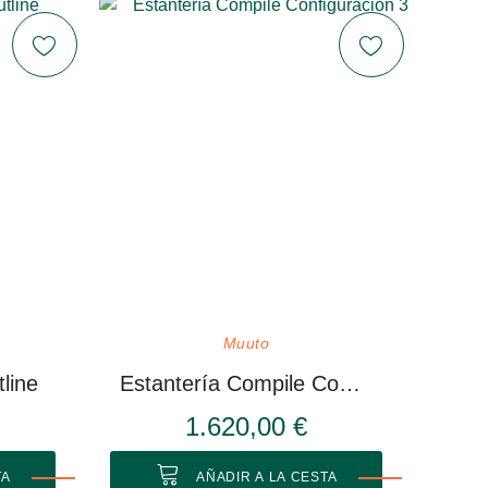
Muuto
line
Estantería Compile Configuración 3
1.620,00 €
TA
AÑADIR A LA CESTA