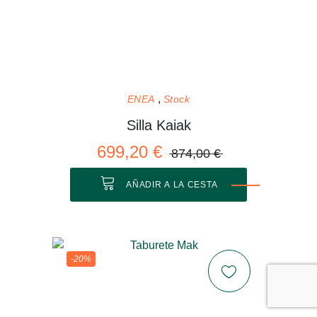
ENEA
Stock
Silla Kaiak
699,20 €
874,00 €
AÑADIR A LA CESTA
-20%