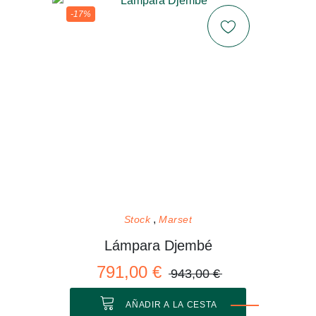
-17%
Stock
Marset
Lámpara Djembé
791,00 €
943,00 €
AÑADIR A LA CESTA